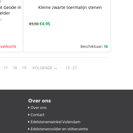
ot Geode in
Kleine zwarte toermalijn stenen
elder
..
€
4,95
€
5,50
uitverkocht
Beschikbaar:
16
17
18
19
VOLGENDE
13 - 27
Over ons
Over ons
Contact
Edelstenenwinkel Volendam
Edelstenenzolder en stilteruimte