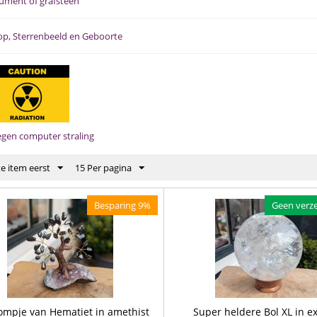
ment of grafsteen
p, Sterrenbeeld en Geboorte
egen computer straling
e item eerst
15 Per pagina
Besparing 9%
Geen verz
ompje van Hematiet in amethist
Super heldere Bol XL in ex