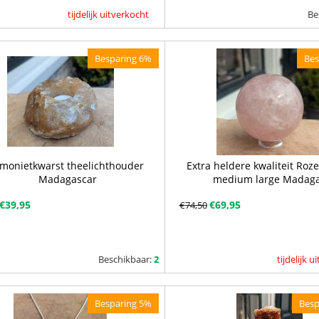
tijdelijk uitverkocht
Be
Besparing 6%
Bes
imonietkwarst theelichthouder
Extra heldere kwaliteit Roz
Madagascar
medium large Madag
€
39,95
€
69,95
€
74,50
Beschikbaar:
2
tijdelijk 
Besparing 5%
Besp