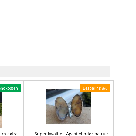
endkosten
Besparing 8%
tra extra
Super kwaliteit Agaat vlinder natuur