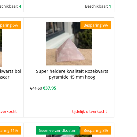
schikbaar:
4
Beschikbaar:
1
paring 6%
Besparing 9%
ekwarts bol
Super heldere kwaliteit Rozekwarts
ascar
pyramide 45 mm hoog
€
37,95
€
41,50
uitverkocht
tijdelijk uitverkocht
aring 11%
Geen verzendkosten
Besparing 3%