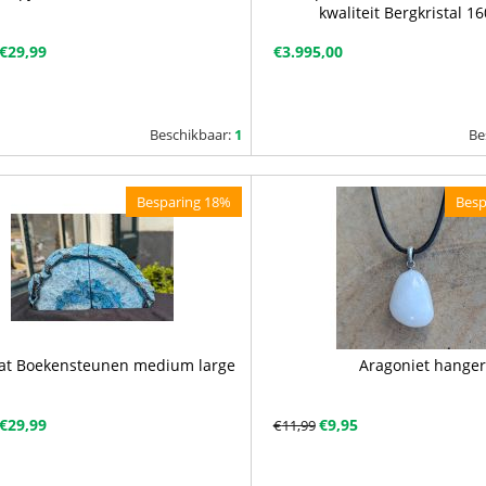
kwaliteit Bergkristal 
€
29,99
€
3.995,00
Beschikbaar:
1
Be
Besparing 18%
Besp
at Boekensteunen medium large
Aragoniet hanger
€
29,99
€
9,95
€
11,99