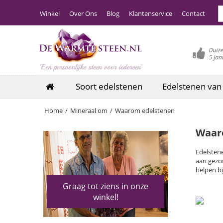
Winkel
Over Ons
Blog
Klantenservice
Contact
Soort edelstenen
Edelstenen van
Home
/
Mineraal om
/
Waarom edelstenen
Waar
Edelsten
aan gezo
helpen b
Graag tot ziens in onze
winkel!