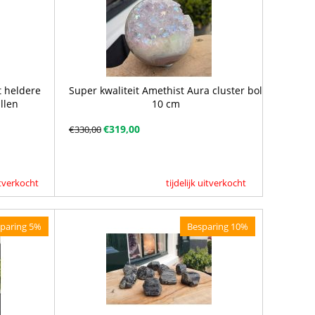
t heldere
Super kwaliteit Amethist Aura cluster bol
llen
10 cm
€
319,00
€
330,00
uitverkocht
tijdelijk uitverkocht
paring 5%
Besparing 10%