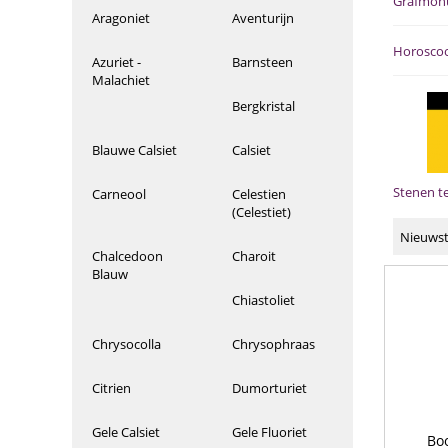
Grafmonu
Aragoniet
Aventurijn
Horoscoo
Azuriet -
Barnsteen
Malachiet
Bergkristal
Blauwe Calsiet
Calsiet
Stenen t
Carneool
Celestien
(Celestiet)
Nieuwst
Chalcedoon
Charoit
Blauw
Chiastoliet
Chrysocolla
Chrysophraas
Citrien
Dumorturiet
Gele Calsiet
Gele Fluoriet
Bo