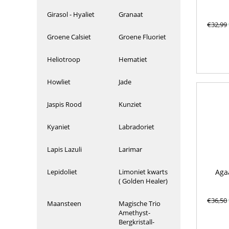
Girasol - Hyaliet
Granaat
€
32,99
Groene Calsiet
Groene Fluoriet
Heliotroop
Hematiet
Howliet
Jade
Jaspis Rood
Kunziet
Kyaniet
Labradoriet
Lapis Lazuli
Larimar
Aga
Lepidoliet
Limoniet kwarts
( Golden Healer)
€
36,50
Maansteen
Magische Trio
Amethyst-
Bergkristall-