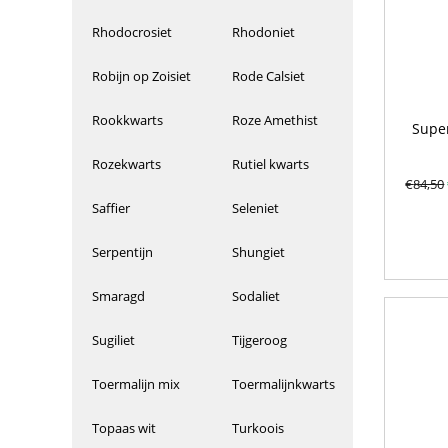
Rhodocrosiet
Rhodoniet
Robijn op Zoisiet
Rode Calsiet
Rookkwarts
Roze Amethist
Super
Rozekwarts
Rutiel kwarts
€
84,50
Saffier
Seleniet
Serpentijn
Shungiet
Smaragd
Sodaliet
Sugiliet
Tijgeroog
Toermalijn mix
Toermalijnkwarts
Topaas wit
Turkoois