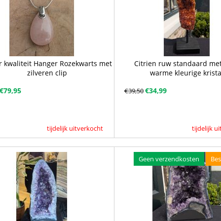
 kwaliteit Hanger Rozekwarts met
Citrien ruw standaard me
zilveren clip
warme kleurige krista
€
79,95
€
34,99
€
39,50
tijdelijk uitverkocht
tijdelijk 
Geen verzendkosten
Bes