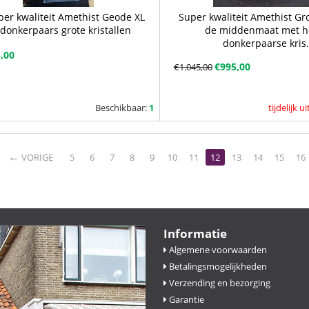
per kwaliteit Amethist Geode XL
Super kwaliteit Amethist Gr
donkerpaars grote kristallen
de middenmaat met h
donkerpaarse kris.
5,00
€
995,00
€
1.045,00
Beschikbaar:
1
tijdelijk 
VORIGE
5
6
7
8
9
10
11
12
13
14
15
16
Informatie
Algemene voorwaarden
Betalingsmogelijkheden
Verzending en bezorging
Garantie