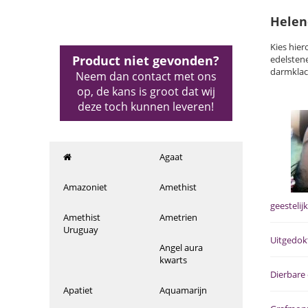
Helen
Kies hie
Product niet gevonden?
edelsten
darmklac
Neem dan contact met ons
op, de kans is groot dat wij
deze toch kunnen leveren!
Agaat
Amazoniet
Amethist
geestelij
Amethist
Ametrien
Uruguay
Uitgedokt
Angel aura
kwarts
Dierbare
Apatiet
Aquamarijn