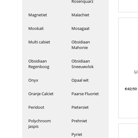
Rosenquarz
Magnetiet
Malachiet
Mookait
Mosagaat
Multi calsiet
Obsidiaan
Mahonie
Obsidiaan
Obsidiaan
Regenboog
Sneeuwvlok
L
Onyx
Opaal wit
€
42,50
Oranje Calciet
Paarse Fluoriet
Peridoot
Pietersiet
Polychroom
Prehniet
Jaspis
Pyriet