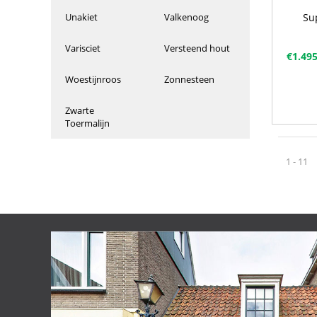
Su
Unakiet
Valkenoog
Varisciet
Versteend hout
€
1.49
Woestijnroos
Zonnesteen
Zwarte
Toermalijn
1 - 11