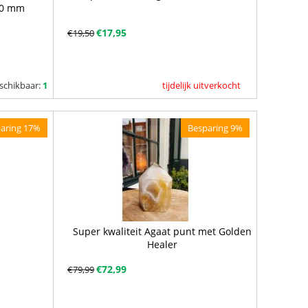
160 mm
€
17,95
€
19,50
schikbaar:
1
tijdelijk uitverkocht
aring 17%
Besparing 9%
Super kwaliteit Agaat punt met Golden
Healer
€
72,99
€
79,99