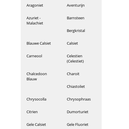
Aragoniet
Aventurijn
Azuriet -
Barnsteen
Malachiet
Bergkristal
Blauwe Calsiet
Calsiet
Carneool
Celestien
(Celestiet)
Chalcedoon
Charoit
Blauw
Chiastoliet
Chrysocolla
Chrysophraas
Citrien
Dumorturiet
Gele Calsiet
Gele Fluoriet