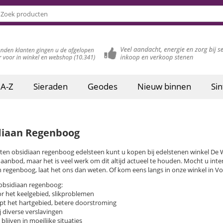
 A-Z
Sieraden
Geodes
Nieuw binnen
Sin
diaan Regenboog
rten obsidiaan regenboog edelsteen kunt u kopen bij edelstenen winkel D
aanbod, maar het is veel werk om dit altijd actueel te houden. Mocht u inte
n regenboog, laat het ons dan weten. Of kom eens langs in onze winkel in V
obsidiaan regenboog:
r het keelgebied, slikproblemen
t het hartgebied, betere doorstroming
j diverse verslavingen
blijven in moeilijke situaties