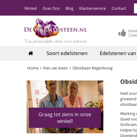
Winkel
Over Ons
Blog
Klantenservice
Contact
Soort edelstenen
Edelstenen van
Home
/
Kies uw steen
/
Obsidiaan Regenboog
Obsi
Veel soo
groeiend 
obsidiaa
Werking 
Graag tot ziens in onze
Goed voo
winkel!
Ontkramp
Helper bi
Overeind 