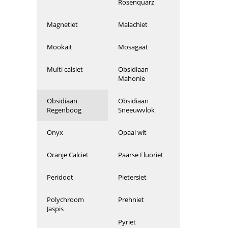
Rosenquarz
Magnetiet
Malachiet
Mookait
Mosagaat
Multi calsiet
Obsidiaan
Mahonie
Obsidiaan
Obsidiaan
Regenboog
Sneeuwvlok
Onyx
Opaal wit
Oranje Calciet
Paarse Fluoriet
Peridoot
Pietersiet
Polychroom
Prehniet
Jaspis
Pyriet