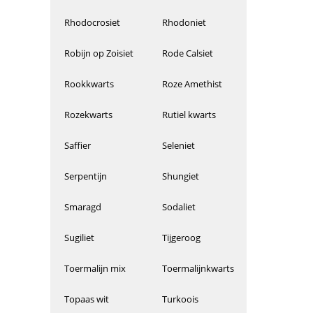
Rhodocrosiet
Rhodoniet
Robijn op Zoisiet
Rode Calsiet
Rookkwarts
Roze Amethist
Rozekwarts
Rutiel kwarts
Saffier
Seleniet
Serpentijn
Shungiet
Smaragd
Sodaliet
Sugiliet
Tijgeroog
Toermalijn mix
Toermalijnkwarts
Topaas wit
Turkoois