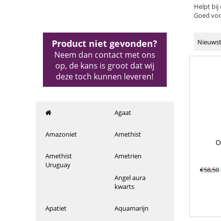
Helpt bi
Goed voo
Product niet gevonden?
Nieuwst
Neem dan contact met ons
op, de kans is groot dat wij
deze toch kunnen leveren!
Agaat
Amazoniet
Amethist
O
Amethist
Ametrien
Uruguay
€
58,50
Angel aura
kwarts
Apatiet
Aquamarijn