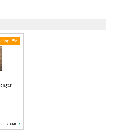
aring 15%
hanger
schikbaar:
3