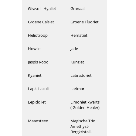
Girasol - Hyaliet
Granaat
Groene Calsiet
Groene Fluoriet
Heliotroop
Hematiet
Howliet
Jade
Jaspis Rood
Kunziet
Kyaniet
Labradoriet
Lapis Lazuli
Larimar
Lepidoliet
Limoniet kwarts
( Golden Healer)
Maansteen
Magische Trio
Amethyst-
Bergkristall-