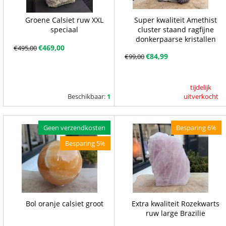
Groene Calsiet ruw XXL
Super kwaliteit Amethist
speciaal
cluster staand ragfijne
donkerpaarse kristallen
€
469,00
€
495,00
€
84,99
€
99,00
tijdelijk
Beschikbaar:
1
uitverkocht
Geen verzendkosten
Besparing 6%
Besparing 5%
Bol oranje calsiet groot
Extra kwaliteit Rozekwarts
ruw large Brazilie