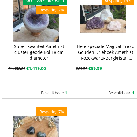
Geen verzendkosten
Besparing 14%
Besparing 2%
Super kwaliteit Amethist
Hele speciale Magical Trio of
cluster-geode Bol 18 cm
Gouden Driehoek Amethist-
diameter
Rozekwarts-Bergkristal ...
€
1.419,00
€
59,99
€
1.450,00
€
69,50
Beschikbaar:
1
Beschikbaar:
1
Besparing 7%