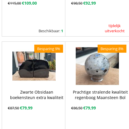
€
109,00
€
92,99
€
115,00
€
98,50
tijdelijk
Beschikbaar:
1
uitverkocht
Besparing 9%
Besparing 8%
Zwarte Obsidaan
Prachtige stralende kwaliteit
boekensteun extra kwaliteit
regenboog Maansteen Bol
€
79,99
€
79,99
€
87,50
€
86,50