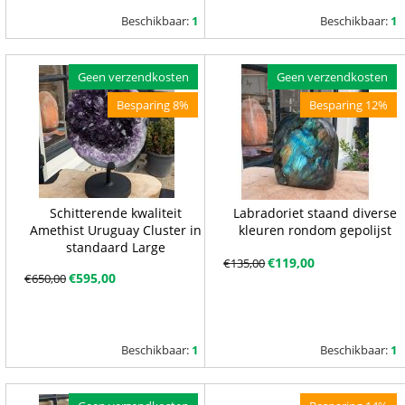
Beschikbaar:
1
Beschikbaar:
1
Geen verzendkosten
Geen verzendkosten
Besparing 8%
Besparing 12%
Schitterende kwaliteit
Labradoriet staand diverse
Amethist Uruguay Cluster in
kleuren rondom gepolijst
standaard Large
€
119,00
€
135,00
€
595,00
€
650,00
Beschikbaar:
1
Beschikbaar:
1