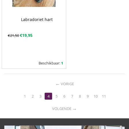
Labradoriet hart
€
19,95
€
21,50
Beschikbaar:
1
VORIGE
1
2
3
4
5
6
7
8
9
10
11
VOLGENDE