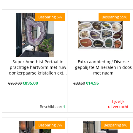
Besparing 6%
Besparing 55%
Super Amethist Portaal in
Extra aanbieding! Diverse
prachtige hartvorm met ruw
gepolijste Mineralen in doos
donkerpaarse kristallen ext...
met naam
€
895,00
€
14,95
€
950,00
€
33,50
tijdelijk
Beschikbaar:
1
uitverkocht
Besparing 7%
Besparing 9%