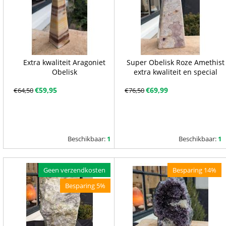
Extra kwaliteit Aragoniet
Super Obelisk Roze Amethist
Obelisk
extra kwaliteit en special
€
59,95
€
69,99
€
64,50
€
76,50
Beschikbaar:
1
Beschikbaar:
1
Geen verzendkosten
Besparing 14%
Besparing 5%