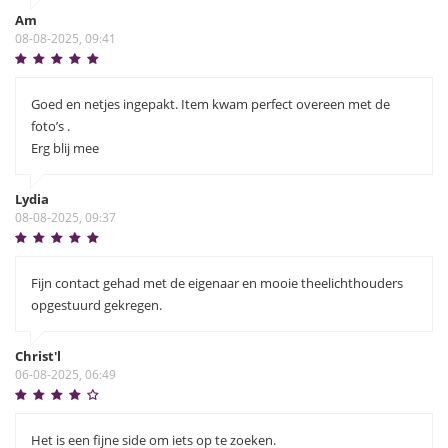
Am
08-08-2025, 09:41
Goed en netjes ingepakt. Item kwam perfect overeen met de
foto’s .
Erg blij mee
Lydia
08-08-2025, 09:37
Fijn contact gehad met de eigenaar en mooie theelichthouders
opgestuurd gekregen.
Christ'l
06-08-2025, 06:49
Het is een fijne side om iets op te zoeken.