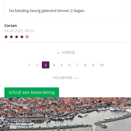
Na betaling keurig geleverd binnen 2 dagen.
Corian
03-08-2025, 09:33
VORIGE
1
2
3
4
5
6
7
8
9
10
VOLGENDE
Schrijf een beoordeling