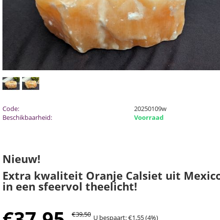
Code:
20250109w
Beschikbaarheid:
Voorraad
Nieuw!
Extra kwaliteit Oranje Calsiet uit Mexic
in een sfeervol theelicht!
€
37,95
€
39,50
U bespaart:
€
1,55
(
4
%)