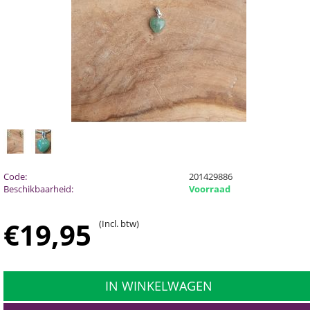
Code:
201429886
Beschikbaarheid:
Voorraad
€
19,95
(Incl. btw)
IN WINKELWAGEN